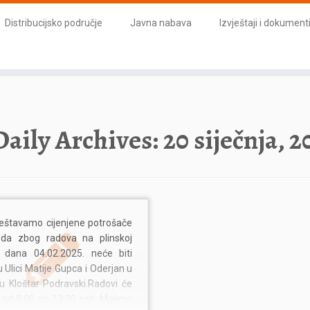
Distribucijsko područje
Javna nabava
Izvještaji i dokument
Daily Archives:
20 siječnja, 2
eštavamo cijenjene potrošače
 da zbog radova na plinskoj
 dana 04.02.2025. neće biti
u Ulici Matije Gupca i Oderjan u
ju Kloštar Podravski.Radovi će
i od 8:00 do 13:00 sati. Molimo