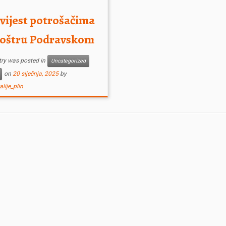
enjene potrošače za
ijevanje!
vijest potrošačima
loštru Podravskom
try was posted in
Uncategorized
on
20 siječnja, 2025
by
ije_plin