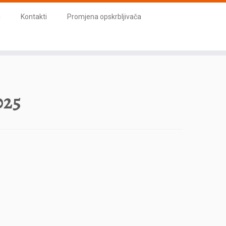
i
Kontakti
Promjena opskrbljivača
025