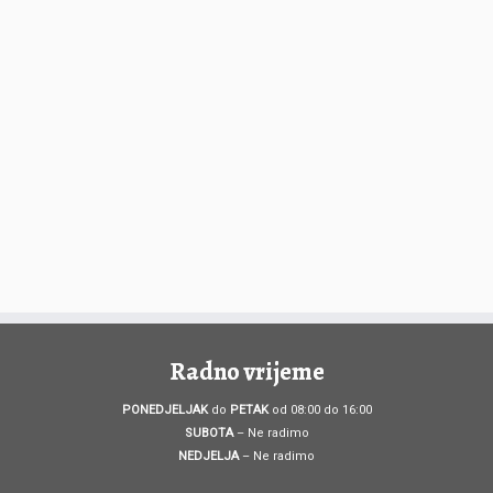
Radno vrijeme
PONEDJELJAK
do
PETAK
od 08:00 do 16:00
SUBOTA
– Ne radimo
NEDJELJA
– Ne radimo