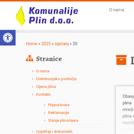
O nama
Open toolbar
Home
»
2025
»
siječanj
»
20
Stranice
O nama
Distribucijsko područje
Cijena plina
Kontakti
Obavj
plina
Prijava kvara
mreži
Reklamacije
plina 
Stanje plinomjera
nasel
trajat
Izvještaji i dokumenti