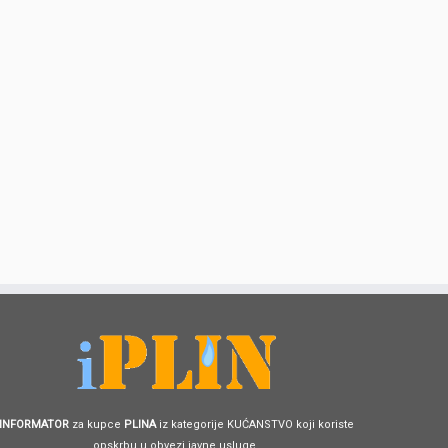
INFORMATOR
za kupce
PLINA
iz kategorije KUĆANSTVO koji koriste
opskrbu u obvezi javne usluge.