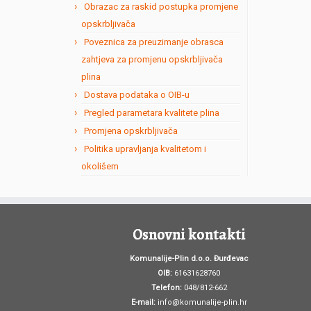
Obrazac za raskid postupka promjene
opskrbljivača
Poveznica za preuzimanje obrasca
zahtjeva za promjenu opskrbljivača
plina
Dostava podataka o OIB-u
Pregled parametara kvalitete plina
Promjena opskrbljivača
Politika upravljanja kvalitetom i
okolišem
Osnovni kontakti
Komunalije-Plin d.o.o. Đurđevac
OIB:
61631628760
Telefon:
048/812-662
E-mail:
info@komunalije-plin.hr