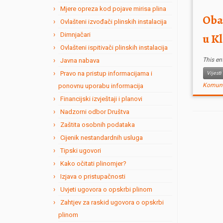
cij
Mjere opreza kod pojave mirisa plina
razum
Oba
Ovlašteni izvođači plinskih instalacija
Dimnjačari
u K
Ovlašteni ispitivači plinskih instalacija
This en
Javna nabava
Pravo na pristup informacijama i
Vijesti
Komunal
ponovnu uporabu informacija
Financijski izvještaji i planovi
Nadzorni odbor Društva
Zaštita osobnih podataka
Cijenik nestandardnih usluga
Tipski ugovori
Kako očitati plinomjer?
Izjava o pristupačnosti
Uvjeti ugovora o opskrbi plinom
Zahtjev za raskid ugovora o opskrbi
plinom