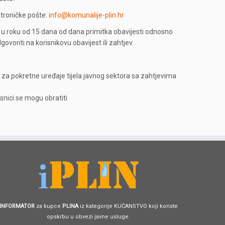
ktroničke pošte:
info@komunalije-plin.hr
ti u roku od 15 dana od dana primitka obavijesti odnosno
voriti na korisnikovu obavijest ili zahtjev.
 za pokretne uređaje tijela javnog sektora sa zahtjevima
snici se mogu obratiti
INFORMATOR
za kupce
PLINA
iz kategorije KUĆANSTVO koji koriste
opskrbu u obvezi javne usluge.