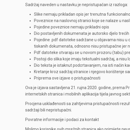
Sadržaj naveden u nastavku je nepristupačan iz razloga:
Slike nemaju prikladan opis jer trenutna funkcional
Poveznice na naslovnoj stranici koje se nalaze u nas
Pojedine poveznice nemaju prikladni opis
Dio postavljenih dokumenata je autorsko djelo trećih s
Pojedine .pdf datoteke sadržane u objavama nisu u ci
tiskanih dokumenata, odnosno nisu pristupačne jer ni
Pdf datoteke otvaraju se u novom prozoru (tabu) preg
Postoji dio slika koje imaju tekstualni sadržaj, a nisu 
Dio teksta je istaknut podcrtavanjem, na isti način ka
Kretanje kroz sadržaj stranice i njegovo korištenje 
Priprema ove izjave o pristupačnosti
Ova je izjava sastavljena 21. rujna 2020. godine, prema P
internetskih stranica i mobilnih aplikacija tijela javnog sek
Procjena usklađenosti sa zahtjevima pristupačnosti rezulta
sadržaji bili nepristupačni.
Povratne informacije i podaci za kontakt
Molimo korisnike ovih mrežnih stranica ako primijete neu