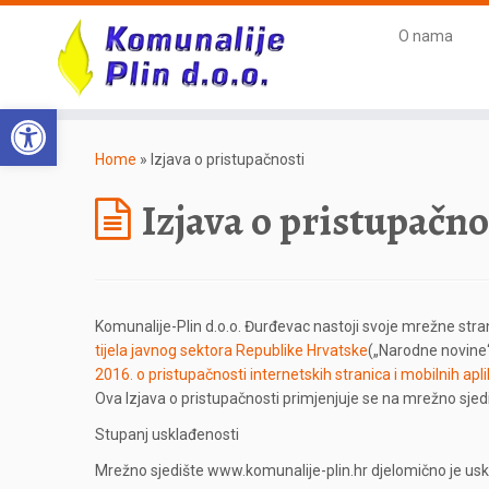
O nama
Open toolbar
Home
»
Izjava o pristupačnosti
Izjava o pristupačno
Komunalije-Plin d.o.o. Đurđevac nastoji svoje mrežne stra
tijela javnog sektora Republike Hrvatske
(„Narodne novine“
2016. o pristupačnosti internetskih stranica i mobilnih apli
Ova Izjava o pristupačnosti primjenjuje se na mrežno sjed
Stupanj usklađenosti
Mrežno sjedište www.komunalije-plin.hr djelomično je us