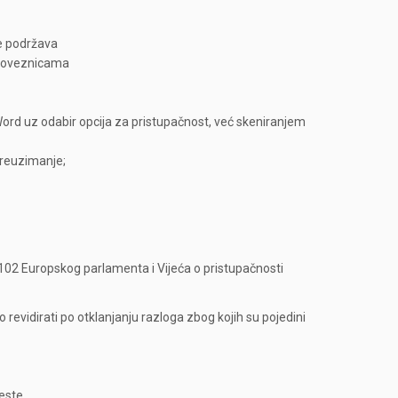
ne podržava
o poveznicama
Word uz odabir opcija za pristupačnost, već skeniranjem
preuzimanje;
/2102 Europskog parlamenta i Vijeća o pristupačnosti
revidirati po otklanjanju razloga zbog kojih su pojedini
este.