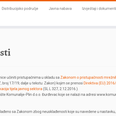
Distribucijsko područje
Javna nabava
Izvještaji i dokument
sti
nice učiniti pristupačnima u skladu sa
Zakonom o pristupačnosti mrežnih 
, broj 17/19; dalje u tekstu: Zakon) kojim se prenosi
Direktiva (EU) 2016
kacija tijela javnog sektora
(SL L 327, 2.12.2016.).
ište Komunalije-Plin d.o.o. Đurđevac koje se nalazi na adresi www.komuna
klađeno sa Zakonom zbog neusklađenosti koje su navedene u nastavku, a