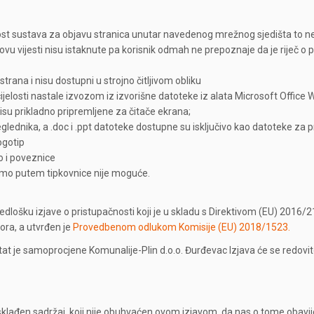
nost sustava za objavu stranica unutar navedenog mrežnog sjedišta to 
lovu vijesti nisu istaknute pa korisnik odmah ne prepoznaje da je riječ 
trana i nisu dostupni u strojno čitljivom obliku
jelosti nastale izvozom iz izvorišne datoteke iz alata Microsoft Office 
su prikladno pripremljene za čitače ekrana;
lednika, a .doc i .ppt datoteke dostupne su isključivo kao datoteke za 
logotip
o i poveznice
samo putem tipkovnice nije moguće.
redlošku izjave o pristupačnosti koji je u skladu s Direktivom (EU) 2016
tora, a utvrđen je
Provedbenom odlukom Komisije (EU) 2018/1523.
t je samoprocjene Komunalije-Plin d.o.o. Đurđevac Izjava će se redovito 
sklađen sadržaj, koji nije obuhvaćen ovom izjavom, da nas o tome obavij