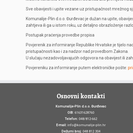
Sve obavijesti i upite vezane uz pristupačnost mrežnog sj
Komunalije-Plin d.o.o. Đurđevac je dužan na upite, obavije
zahtjeva ili ga u istom roku, uz detaljno obrazloženje razl
Postupak praćenja provedbe propisa
Povjerenik za informiranje Republike Hrvatske je tijelo n
pristupačnosti kao i za nadzor nad provedbom Zakona.
U slučaju nezadovoljavajućih odgovora na obavijest ili zah
Povjereniku za informiranje putem elektroničke pošte:
pr
Osnovni kontakti
Komunalije-Plin d.o.o. Đurđevac
OIB:
61631628760
Telefon:
048/812-662
E-mail:
info@komunalije-plin.hr
Dežurni broj:
048 812 304