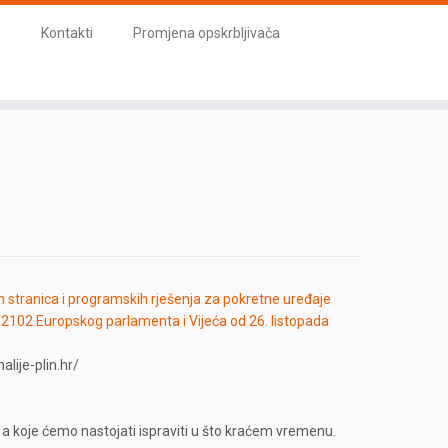
i
Kontakti
Promjena opskrbljivača
stranica i programskih rješenja za pokretne uređaje
/2102 Europskog parlamenta i Vijeća od 26. listopada
lije-plin.hr/
 koje ćemo nastojati ispraviti u što kraćem vremenu.