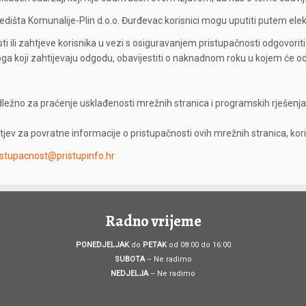
edišta Komunalije-Plin d.o.o. Đurđevac korisnici mogu uputiti putem ele
sti ili zahtjeve korisnika u vezi s osiguravanjem pristupačnosti odgovori
oga koji zahtijevaju odgodu, obavijestiti o naknadnom roku u kojem će odgo
adležno za praćenje usklađenosti mrežnih stranica i programskih rješenja
tjev za povratne informacije o pristupačnosti ovih mrežnih stranica, kori
istupacnost@pristupinfo.hr
Radno vrijeme
PONEDJELJAK
do
PETAK
od 08:00 do 16:00
SUBOTA
– Ne radimo
NEDJELJA
– Ne radimo