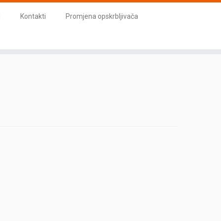
i
Kontakti
Promjena opskrbljivača