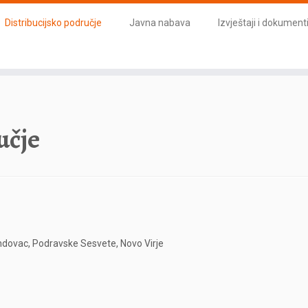
Distribucijsko područje
Javna nabava
Izvještaji i dokument
učje
nandovac, Podravske Sesvete, Novo Virje