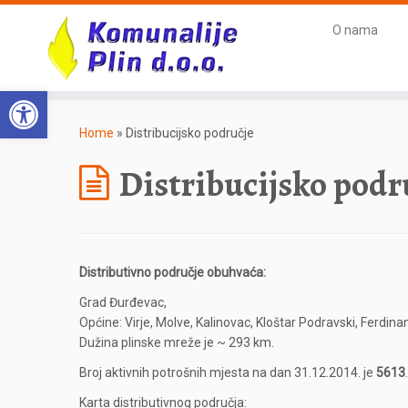
O nama
Open toolbar
Home
»
Distribucijsko područje
Distribucijsko podr
Distributivno područje obuhvaća:
Grad Đurđevac,
Općine: Virje, Molve, Kalinovac, Kloštar Podravski, Ferdi
Dužina plinske mreže je ~ 293 km.
Broj aktivnih potrošnih mjesta na dan 31.12.2014. je
5613
.
Karta distributivnog područja: