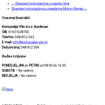
←
Obavijest potrošačima u naselju Virje
Obavijest potrošačima u naseljima Molve i Repaš
→
Osnovni kontakti
Komunalije-Plin d.o.o. Đurđevac
OIB:
61631628760
Telefon:
048/812-662
E-mail:
info@komunalije-plin.hr
Dežurni broj:
048 812 304
Radno vrijeme
PONEDJELJAK
do
PETAK
od 08:00 do 16:00
SUBOTA
– Ne radimo
NEDJELJA
– Ne radimo