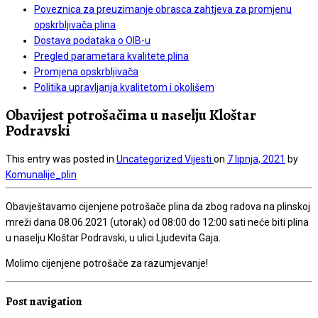
Poveznica za preuzimanje obrasca zahtjeva za promjenu
opskrbljivača plina
Dostava podataka o OIB-u
Pregled parametara kvalitete plina
Promjena opskrbljivača
Politika upravljanja kvalitetom i okolišem
Obavijest potrošačima u naselju Kloštar
Podravski
This entry was posted in
Uncategorized
Vijesti
on
7 lipnja, 2021
by
Komunalije_plin
Obavještavamo cijenjene potrošače plina da zbog radova na plinskoj
mreži dana 08.06.2021 (utorak) od 08:00 do 12:00 sati neće biti plina
u naselju Kloštar Podravski, u ulici Ljudevita Gaja.
Molimo cijenjene potrošače za razumjevanje!
Post navigation