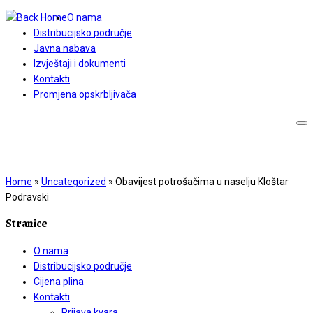
O nama
Distribucijsko područje
Javna nabava
Izvještaji i dokumenti
Kontakti
Promjena opskrbljivača
Home
»
Uncategorized
»
Obavijest potrošačima u naselju Kloštar
Podravski
Stranice
O nama
Distribucijsko područje
Cijena plina
Kontakti
Prijava kvara