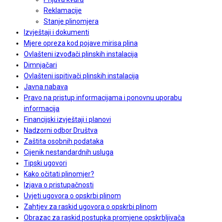
Reklamacije
Stanje plinomjera
Izvještaji i dokumenti
Mjere opreza kod pojave mirisa plina
Ovlašteni izvođači plinskih instalacija
Dimnjačari
Ovlašteni ispitivači plinskih instalacija
Javna nabava
Pravo na pristup informacijama i ponovnu uporabu
informacija
Financijski izvještaji i planovi
Nadzorni odbor Društva
Zaštita osobnih podataka
Cijenik nestandardnih usluga
Tipski ugovori
Kako očitati plinomjer?
Izjava o pristupačnosti
Uvjeti ugovora o opskrbi plinom
Zahtjev za raskid ugovora o opskrbi plinom
Obrazac za raskid postupka promjene opskrbljivača