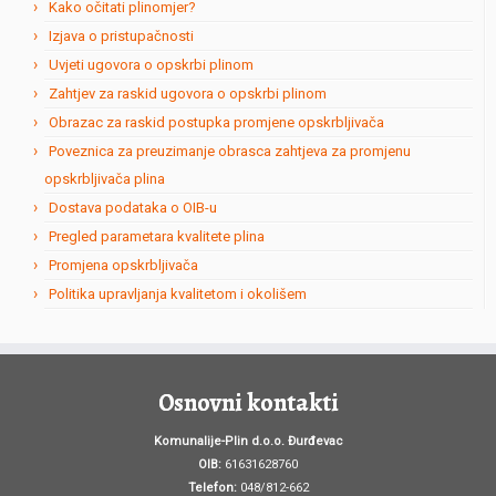
Kako očitati plinomjer?
Izjava o pristupačnosti
Uvjeti ugovora o opskrbi plinom
Zahtjev za raskid ugovora o opskrbi plinom
Obrazac za raskid postupka promjene opskrbljivača
Poveznica za preuzimanje obrasca zahtjeva za promjenu
opskrbljivača plina
Dostava podataka o OIB-u
Pregled parametara kvalitete plina
Promjena opskrbljivača
Politika upravljanja kvalitetom i okolišem
Osnovni kontakti
Komunalije-Plin d.o.o. Đurđevac
OIB:
61631628760
Telefon:
048/812-662