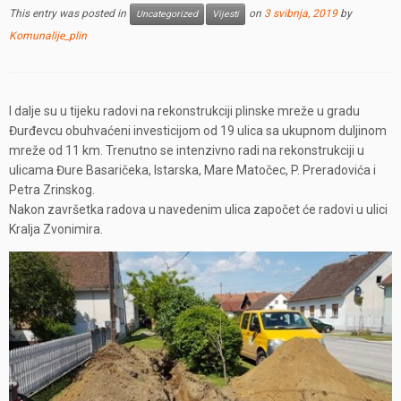
This entry was posted in
on
3 svibnja, 2019
by
Uncategorized
Vijesti
Komunalije_plin
I dalje su u tijeku radovi na rekonstrukciji plinske mreže u gradu
Đurđevcu obuhvaćeni investicijom od 19 ulica sa ukupnom duljinom
mreže od 11 km. Trenutno se intenzivno radi na rekonstrukciji u
ulicama Đure Basaričeka, Istarska, Mare Matočec, P. Preradovića i
Petra Zrinskog.
Nakon završetka radova u navedenim ulica započet će radovi u ulici
Kralja Zvonimira.